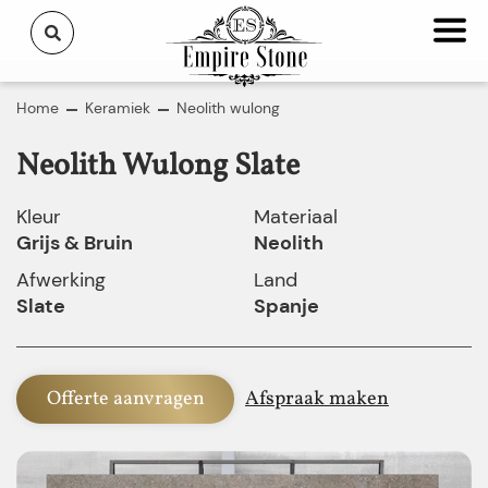
Home
Keramiek
Neolith wulong
Neolith Wulong Slate
Kleur
Materiaal
Grijs & Bruin
Neolith
Afwerking
Land
Slate
Spanje
Offerte aanvragen
Afspraak maken