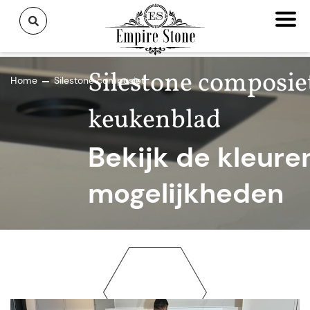
Silestone composie
Home
Silestone composiet
keukenblad
Bekijk de kleure
mogelijkheden