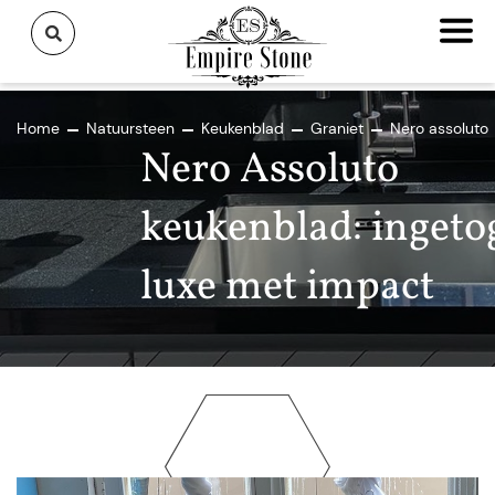
Home
Natuursteen
Keukenblad
Graniet
Nero assoluto
Nero Assoluto
keukenblad: ingeto
luxe met impact