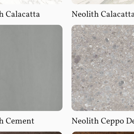
h Calacatta
Neolith Calacatt
th Cement
Neolith Ceppo D