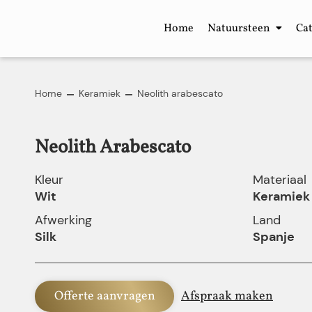
Home
Natuursteen
Ca
Home
Keramiek
Neolith arabescato
Neolith Arabescato
Kleur
Materiaal
Wit
Keramiek
Afwerking
Land
Silk
Spanje
Offerte aanvragen
Afspraak maken