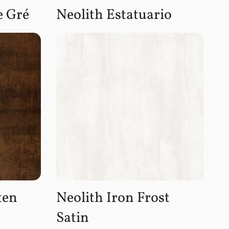
e Gré
Neolith Estatuario
ten
Neolith Iron Frost
Satin