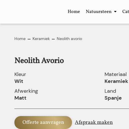
Home
Natuursteen
Ca
Home
Keramiek
Neolith avorio
Neolith Avorio
Kleur
Materiaal
Wit
Keramiek
Afwerking
Land
Matt
Spanje
Offerte aanvragen
Afspraak maken