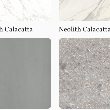
h Calacatta
Neolith Calacatt