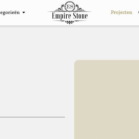
tegorieën
Projecten