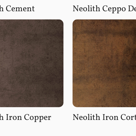
th Cement
Neolith Ceppo D
h Iron Copper
Neolith Iron Cor