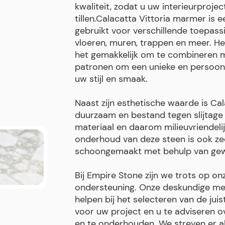
kwaliteit, zodat u uw interieurproje
tillen.Calacatta Vittoria marmer is 
gebruikt voor verschillende toepas
vloeren, muren, trappen en meer. H
het gemakkelijk om te combineren m
patronen om een unieke en persoonlij
uw stijl en smaak.
Naast zijn esthetische waarde is Ca
duurzaam en bestand tegen slijtage e
materiaal en daarom milieuvriendelijk
onderhoud van deze steen is ook ze
schoongemaakt met behulp van gewo
Bij Empire Stone zijn we trots op on
ondersteuning. Onze deskundige med
helpen bij het selecteren van de jui
voor uw project en u te adviseren o
en te onderhouden. We streven er al