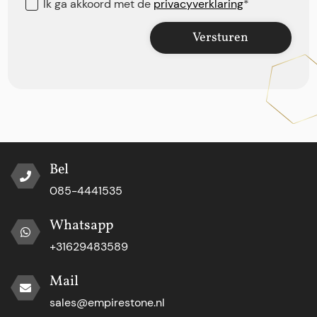
Ik ga akkoord met de
privacyverklaring
*
Versturen
Bel
085-4441535
Whatsapp
+31629483589
Mail
sales@empirestone.nl