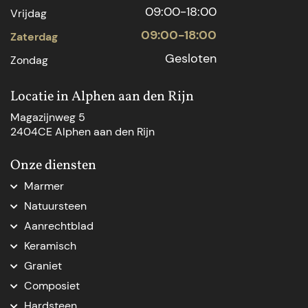
09:00-18:00
Vrijdag
09:00-18:00
Zaterdag
Gesloten
Zondag
Locatie in Alphen aan den Rijn
Magazijnweg 5
2404CE Alphen aan den Rijn
Onze diensten
Marmer
Marmer aanrechtblad
Natuursteen
Marmer Den Haag
Natuursteen Den Haag
Aanrechtblad
Marmer natuursteen
Natuursteen op maat
Aanrechtblad op maat
Marmer op maat
Keramisch
Natuursteenblad op maat
Vensterbank op maat
Marmer tafelblad op maat
Keramische keukenbladen
Natuursteen dorpel
Graniet
Nieuw keukenblad
Marmeren blad op maat
Natuursteen Delft
Graniet keukenblad op maat
Keukenblad vervangen
Composiet
Marmer badkamer
Werkblad op maat
Graniet tafelblad
Ikea werkblad op maat
Composiet keukenblad op maat
Beige marmer keukenblad
Hardsteen