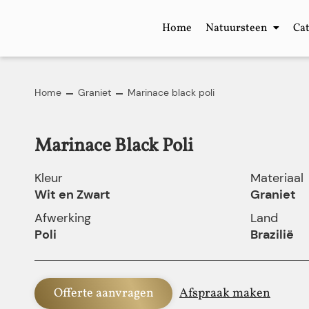
Home
Natuursteen
Ca
Home
Graniet
Marinace black poli
Marinace Black Poli
Kleur
Materiaal
Wit en Zwart
Graniet
Afwerking
Land
Poli
Brazilië
Offerte aanvragen
Afspraak maken