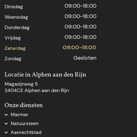
09:00-18:00
Dinsdag
09:00-18:00
Woensdag
09:00-18:00
Donderdag
09:00-18:00
Vrijdag
09:00-18:00
Zaterdag
Gesloten
Zondag
Locatie in Alphen aan den Rijn
Magazijnweg 5
2404CE Alphen aan den Rijn
Onze diensten
Marmer
Marmer aanrechtblad
Natuursteen
Marmer Den Haag
Natuursteen Den Haag
Aanrechtblad
Marmer natuursteen
Natuursteen op maat