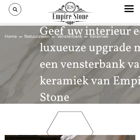
Geef uw interieur 
Home
Natuursteen
Vensterbank
Keramiek
luxueuze upgrade 
een vensterbank v
keramiek van Empi
Stone