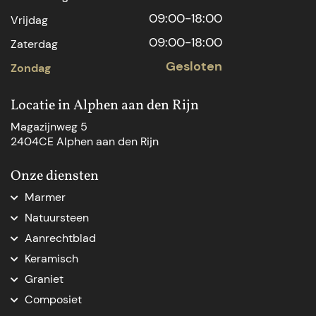
09:00-18:00
Vrijdag
09:00-18:00
Zaterdag
Gesloten
Zondag
Locatie in Alphen aan den Rijn
Magazijnweg 5
2404CE Alphen aan den Rijn
Onze diensten
Marmer
Marmer aanrechtblad
Natuursteen
Marmer Den Haag
Natuursteen Den Haag
Aanrechtblad
Marmer natuursteen
Natuursteen op maat
Aanrechtblad op maat
Marmer op maat
Keramisch
Natuursteenblad op maat
Vensterbank op maat
Marmer tafelblad op maat
Keramische keukenbladen
Natuursteen dorpel
Graniet
Nieuw keukenblad
Marmeren blad op maat
Natuursteen Delft
Graniet keukenblad op maat
Keukenblad vervangen
Composiet
Marmer badkamer
Werkblad op maat
Graniet tafelblad
Ikea werkblad op maat
Composiet keukenblad op maat
Beige marmer keukenblad