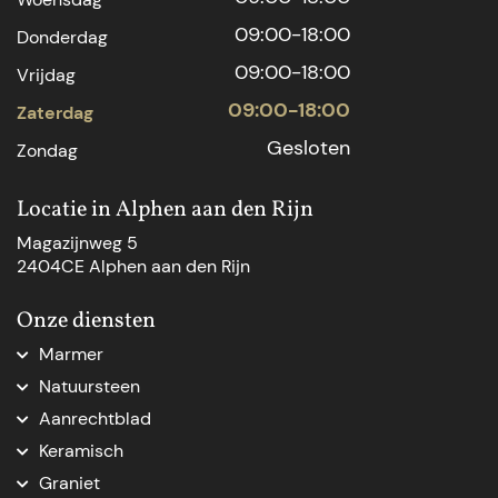
09:00-18:00
Donderdag
09:00-18:00
Vrijdag
09:00-18:00
Zaterdag
Gesloten
Zondag
Locatie in Alphen aan den Rijn
Magazijnweg 5
2404CE Alphen aan den Rijn
Onze diensten
Marmer
Marmer aanrechtblad
Natuursteen
Marmer Den Haag
Natuursteen Den Haag
Aanrechtblad
Marmer natuursteen
Natuursteen op maat
Aanrechtblad op maat
Marmer op maat
Keramisch
Natuursteenblad op maat
Vensterbank op maat
Marmer tafelblad op maat
Keramische keukenbladen
Natuursteen dorpel
Graniet
Nieuw keukenblad
Marmeren blad op maat