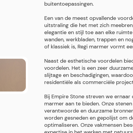
buitentoepassingen.
Een van de meest opvallende voorde
uitstraling die het met zich meebre
elegantie en stijl toe aan elke ruim
wanden, werkbladen, trappen en nog
of klassiek is, Regi marmer vormt ee
Naast de esthetische voordelen bie
voordelen. Het is een zeer duurzame
slijtage en beschadigingen, waardoo
residentiële als commerciële projec
Bij Empire Stone streven we ernaar 
marmer aan te bieden. Onze stenen
verantwoorde en duurzame bronnen,
worden gesneden en gepolijst om de 
optimaliseren. Onze vakmensen besc
expertise in het werken met natuurs