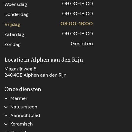
09:00-18:00
Woensdag
09:00-18:00
Donderdag
09:00-18:00
Vrijdag
09:00-18:00
Zaterdag
Gesloten
Zondag
Locatie in Alphen aan den Rijn
Magazijnweg 5
2404CE Alphen aan den Rijn
Onze diensten
Marmer
Marmer aanrechtblad
Natuursteen
Marmer Den Haag
Natuursteen Den Haag
Aanrechtblad
Marmer natuursteen
Natuursteen op maat
Aanrechtblad op maat
Marmer op maat
Keramisch
Natuursteenblad op maat
Vensterbank op maat
Marmer tafelblad op maat
Keramische keukenbladen
Natuursteen dorpel