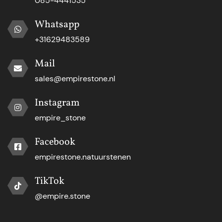
085-4441535
Whatsapp
+31629483589
Mail
sales@empirestone.nl
Instagram
empire_stone
Facebook
empirestone.natuurstenen
TikTok
@empire.stone