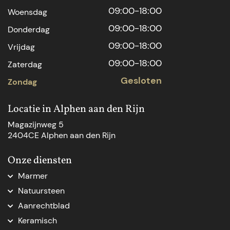
09:00-18:00
Woensdag
09:00-18:00
Donderdag
09:00-18:00
Vrijdag
09:00-18:00
Zaterdag
Gesloten
Zondag
Locatie in Alphen aan den Rijn
Magazijnweg 5
2404CE Alphen aan den Rijn
Onze diensten
Marmer
Marmer aanrechtblad
Natuursteen
Marmer Den Haag
Natuursteen Den Haag
Aanrechtblad
Marmer natuursteen
Natuursteen op maat
Aanrechtblad op maat
Marmer op maat
Keramisch
Natuursteenblad op maat
Vensterbank op maat
Marmer tafelblad op maat