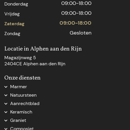
09:00-18:00
Donderdag
09:00-18:00
Vrijdag
09:00-18:00
Zaterdag
Gesloten
Zondag
Locatie in Alphen aan den Rijn
Magazijnweg 5
2404CE Alphen aan den Rijn
Onze diensten
Marmer
Marmer aanrechtblad
Natuursteen
Marmer Den Haag
Natuursteen Den Haag
Aanrechtblad
Marmer natuursteen
Natuursteen op maat
Aanrechtblad op maat
Marmer op maat
Keramisch
Natuursteenblad op maat
Vensterbank op maat
Marmer tafelblad op maat
Keramische keukenbladen
Natuursteen dorpel
Graniet
Nieuw keukenblad
Marmeren blad op maat
Natuursteen Delft
Graniet keukenblad op maat
Keukenblad vervangen
Composiet
Marmer badkamer