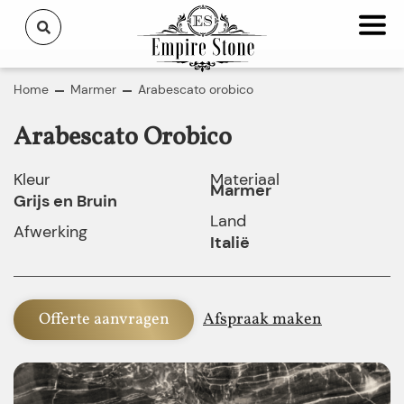
Home
Marmer
Arabescato orobico
Arabescato Orobico
Kleur
Materiaal
Marmer
Grijs en Bruin
Land
Afwerking
Italië
Offerte aanvragen
Afspraak maken