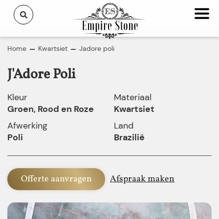
Home
Kwartsiet
Jadore poli
J'Adore Poli
Kleur
Materiaal
Groen, Rood en Roze
Kwartsiet
Afwerking
Land
Poli
Brazilië
Offerte aanvragen
Afspraak maken