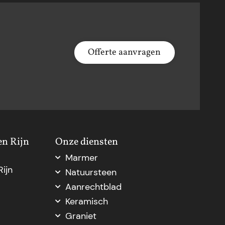
Offerte aanvragen
en Rijn
Onze diensten
Marmer
ijn
Marmer aanrechtblad
Natuursteen
Marmer Den Haag
Natuursteen Den Haag
Aanrechtblad
Marmer natuursteen
Natuursteen op maat
Aanrechtblad op maat
Keramisch
Marmer op maat
Natuursteenblad op maat
Vensterbank op maat
Keramische keukenbladen
Graniet
Marmer tafelblad op maat
Natuursteen dorpel
Nieuw keukenblad