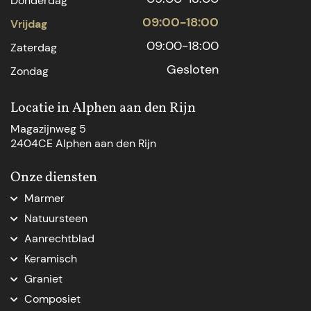
Donderdag
09:00-18:00
Vrijdag
09:00-18:00
Zaterdag
Gesloten
Zondag
Locatie in Alphen aan den Rijn
Magazijnweg 5
2404CE Alphen aan den Rijn
Onze diensten
Marmer
Marmer aanrechtblad
Natuursteen
Marmer Den Haag
Natuursteen Den Haag
Aanrechtblad
Marmer natuursteen
Natuursteen op maat
Aanrechtblad op maat
Marmer op maat
Keramisch
Natuursteenblad op maat
Vensterbank op maat
Marmer tafelblad op maat
Keramische keukenbladen
Natuursteen dorpel
Graniet
Nieuw keukenblad
Marmeren blad op maat
Natuursteen Delft
Graniet keukenblad op maat
Keukenblad vervangen
Composiet
Marmer badkamer
Werkblad op maat
Graniet tafelblad