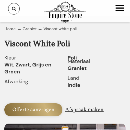
Home
Graniet
Viscont white poli
Viscont White Poli
Kleur
Poli
Materiaal
Wit, Zwart, Grijs en
Graniet
Groen
Land
Afwerking
India
Offerte aanvragen
Afspraak maken