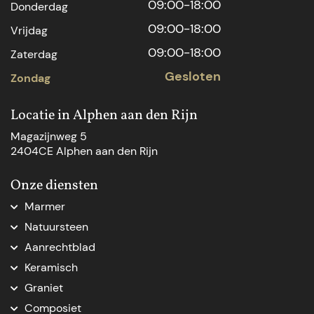
09:00-18:00
Donderdag
09:00-18:00
Vrijdag
09:00-18:00
Zaterdag
Gesloten
Zondag
Locatie in Alphen aan den Rijn
Magazijnweg 5
2404CE Alphen aan den Rijn
Onze diensten
Marmer
Marmer aanrechtblad
Natuursteen
Marmer Den Haag
Natuursteen Den Haag
Aanrechtblad
Marmer natuursteen
Natuursteen op maat
Aanrechtblad op maat
Marmer op maat
Keramisch
Natuursteenblad op maat
Vensterbank op maat
Marmer tafelblad op maat
Keramische keukenbladen
Natuursteen dorpel
Graniet
Nieuw keukenblad
Marmeren blad op maat
Natuursteen Delft
Graniet keukenblad op maat
Keukenblad vervangen
Composiet
Marmer badkamer