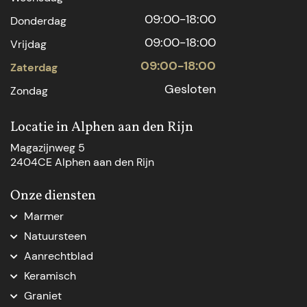
09:00-18:00
Donderdag
09:00-18:00
Vrijdag
09:00-18:00
Zaterdag
Gesloten
Zondag
Locatie in Alphen aan den Rijn
Magazijnweg 5
2404CE Alphen aan den Rijn
Onze diensten
Marmer
Marmer aanrechtblad
Natuursteen
Marmer Den Haag
Natuursteen Den Haag
Aanrechtblad
Marmer natuursteen
Natuursteen op maat
Aanrechtblad op maat
Marmer op maat
Keramisch
Natuursteenblad op maat
Vensterbank op maat
Marmer tafelblad op maat
Keramische keukenbladen
Natuursteen dorpel
Graniet
Nieuw keukenblad
Marmeren blad op maat