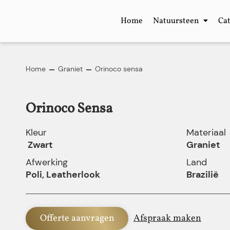
Home
Natuursteen
Ca
Home
Graniet
Orinoco sensa
Orinoco Sensa
Kleur
Materiaal
Zwart
Graniet
Afwerking
Land
Poli, Leatherlook
Brazilië
Offerte aanvragen
Afspraak maken