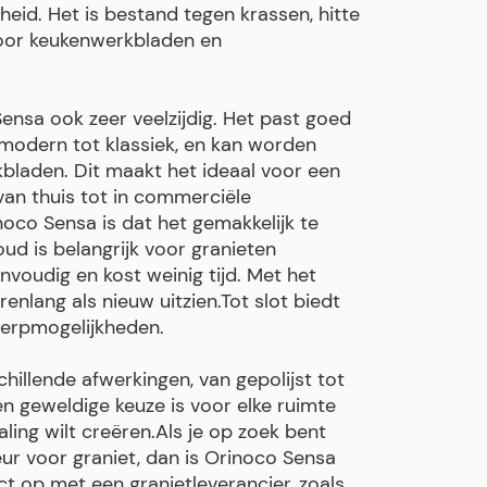
eid. Het is bestand tegen krassen, hitte
voor keukenwerkbladen en
nsa ook zeer veelzijdig. Het past goed
an modern tot klassiek, en kan worden
kbladen. Dit maakt het ideaal voor een
van thuis tot in commerciële
oco Sensa is dat het gemakkelijk te
d is belangrijk voor granieten
envoudig en kost weinig tijd. Met het
renlang als nieuw uitzien.Tot slot biedt
werpmogelijkheden.
hillende afwerkingen, van gepolijst tot
n geweldige keuze is voor elke ruimte
raling wilt creëren.Als je op zoek bent
eur voor graniet, dan is Orinoco Sensa
t op met een granietleverancier, zoals