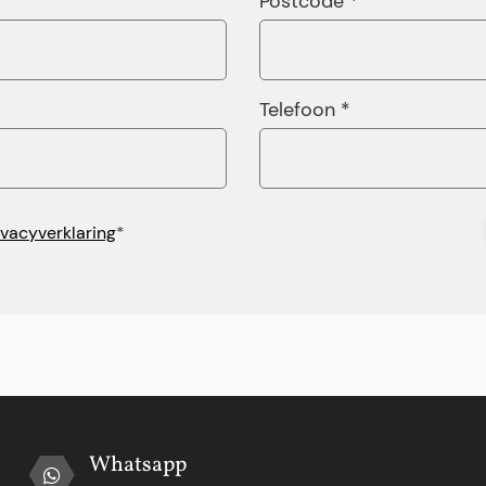
Postcode *
Telefoon *
ivacyverklaring
*
Whatsapp