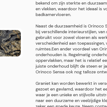
bekend om zijn sterkte en duurzaamh
en vlekken, waardoor het ideaal is 
badkamervloeren.
Naast de duurzaamheid is Orinoco Se
bij verschillende interieurstijlen, v
gebruikt voor zowel vloeren als wer
verscheidenheid aan toepassingen, 
ruimtes.Een ander voordeel van Orin
onderhouden is. Regelmatig onderhou
oppervlakken, maar het is relatief e
juiste onderhoud blijft de steen er ja
Orinoco Sensa ook nog talloze ont
Graniet kan worden bewerkt in versc
gezoet en gevlamd, waardoor het ee
waar je een unieke en stijlvolle uitst
naar een duurzame en veelzijdige kl
zeker een goede keuze. Neem contac