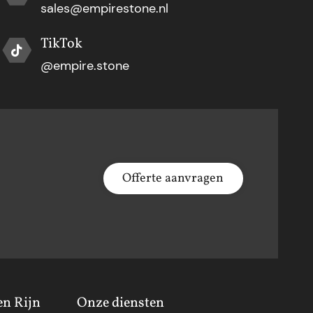
sales@empirestone.nl
TikTok
@empire.stone
Offerte aanvragen
en Rijn
Onze diensten