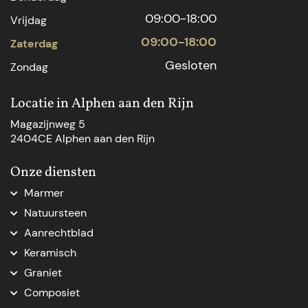
09:00-18:00
Vrijdag
09:00-18:00
Zaterdag
Gesloten
Zondag
Locatie in Alphen aan den Rijn
Magazijnweg 5
2404CE Alphen aan den Rijn
Onze diensten
Marmer
Marmer aanrechtblad
Natuursteen
Marmer Den Haag
Natuursteen Den Haag
Aanrechtblad
Marmer natuursteen
Natuursteen op maat
Aanrechtblad op maat
Marmer op maat
Keramisch
Natuursteenblad op maat
Vensterbank op maat
Marmer tafelblad op maat
Keramische keukenbladen
Natuursteen dorpel
Graniet
Nieuw keukenblad
Marmeren blad op maat
Natuursteen Delft
Graniet keukenblad op maat
Keukenblad vervangen
Composiet
Marmer badkamer
Werkblad op maat
Graniet tafelblad
Ikea werkblad op maat
Composiet keukenblad op maat