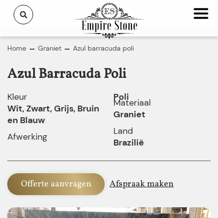
Home
Graniet
Azul barracuda poli
Azul Barracuda Poli
Kleur
Poli
Materiaal
Wit, Zwart, Grijs, Bruin
Graniet
en Blauw
Land
Afwerking
Brazilië
Offerte aanvragen
Afspraak maken