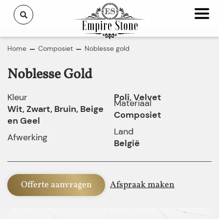
Home
Composiet
Noblesse gold
Noblesse Gold
Kleur
Poli, Velvet
Materiaal
Wit, Zwart, Bruin, Beige
Composiet
en Geel
Land
Afwerking
België
Offerte aanvragen
Afspraak maken